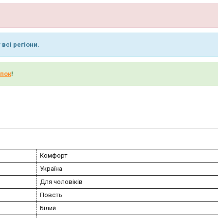
всі регіони.
пок
!
Комфорт
Україна
Для чоловіків
Повсть
Білий