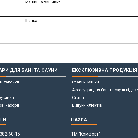
Машинна вишивка
Шапка
АРИ ДЛЯ БАНІ ТА САУНИ
ЕКСКЛЮЗИВНА ПРОДУКЦІЯ
і тапочки
Спальні мішки
Аксесуари для бані та сауни під з
рукавиці
Статті
ві набори
Відгуки клієнтів
 382-60-15
ТМ "Комфорт"