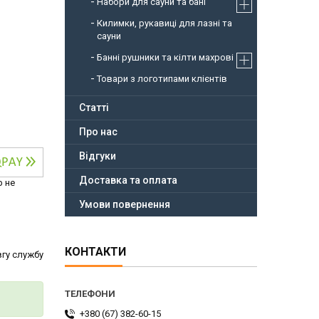
Набори для сауни та бані
Килимки, рукавиці для лазні та
сауни
Банні рушники та кілти махрові
Товари з логотипами клієнтів
Статті
Про нас
Відгуки
Доставка та оплата
р не
Умови повернення
КОНТАКТИ
вгу службу
+380 (67) 382-60-15