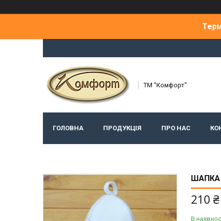
Терм
ТМ "Комфорт"
ГОЛОВНА
ПРОДУКЦІЯ
ПРО НАС
КО
ШАПКА 
210 ₴
В наявнос