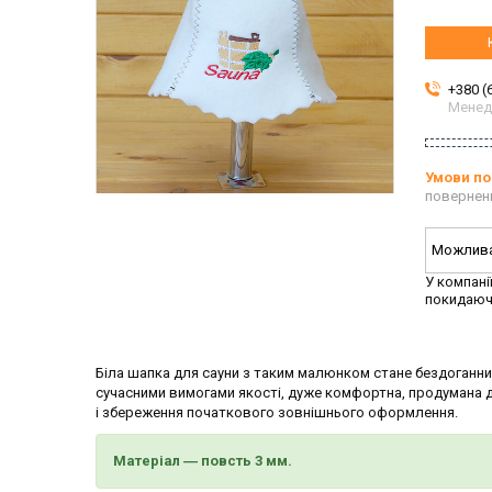
+380 (
Мене
повернен
У компані
покидаюч
Біла шапка для сауни з таким малюнком стане бездоганним
сучасними вимогами якості, дуже комфортна, продумана до 
і збереження початкового зовнішнього оформлення.
Матеріал ―
повсть
3 мм.