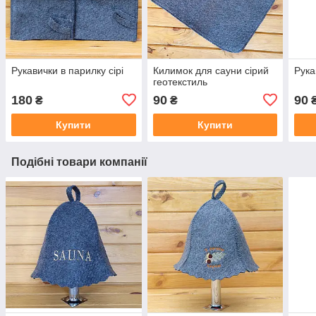
Рукавички в парилку сірі
Килимок для сауни сірий
Рука
геотекстиль
180
90
90
₴
₴
Купити
Купити
Подібні товари компанії