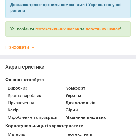
Доставка транспортними компаніями і Укрпоштою у всі
регіони
Усі варіанти
геотекстильних шапок
та
повстяних шапок
!
Приховати
Характеристики
Основні атрибути
Виробник
Комфорт
Країна виробник
Україна
Призначення
Для чоловіків
Колір
Сірий
Оздоблення та прикраси
Машинна вишивка
Користувальницькі характеристики
Матеріал
Геотекстиль