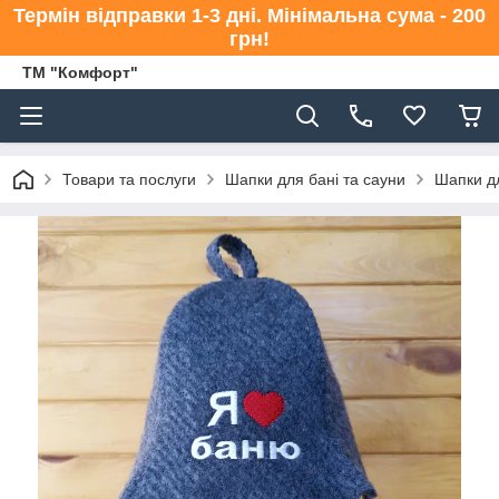
Термін відправки 1-3 дні. Мінімальна сума - 200
грн!
ТМ "Комфорт"
Товари та послуги
Шапки для бані та сауни
Шапки дл