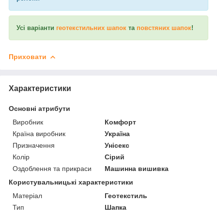
Усі варіанти
геотекстильних шапок
та
повстяних шапок
!
Приховати
Характеристики
Основні атрибути
Виробник
Комфорт
Країна виробник
Україна
Призначення
Унісекс
Колір
Сірий
Оздоблення та прикраси
Машинна вишивка
Користувальницькі характеристики
Матеріал
Геотекстиль
Тип
Шапка