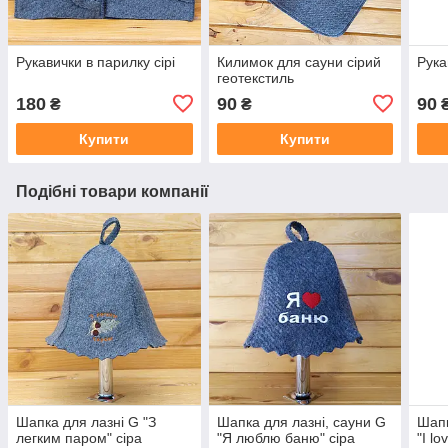
Рукавички в парилку сірі
Килимок для сауни сірий
Рука
геотекстиль
180
90
90
₴
₴
Купити
Купити
Подібні товари компанії
Шапка для лазні G "З
Шапка для лазні, сауни G
Шапк
легким паром" сіра
"Я люблю баню" сіра
"I l