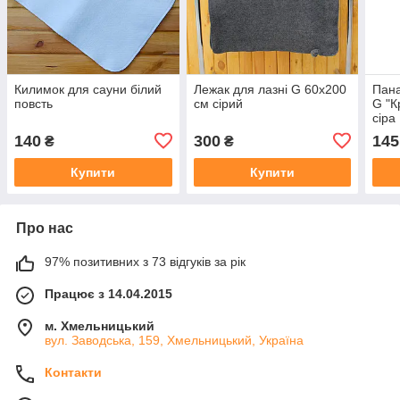
Килимок для сауни білий
Лежак для лазні G 60х200
Пана
повсть
см сірий
G "К
сіра
140
300
145
₴
₴
Купити
Купити
Про нас
97% позитивних з 73 відгуків за рік
Працює з 14.04.2015
м. Хмельницький
вул. Заводська, 159, Хмельницький, Україна
Контакти