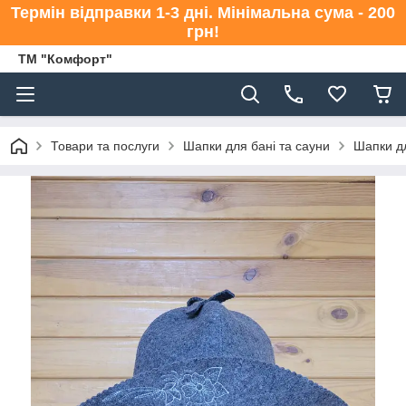
Термін відправки 1-3 дні. Мінімальна сума - 200
грн!
ТМ "Комфорт"
Товари та послуги
Шапки для бані та сауни
Шапки дл