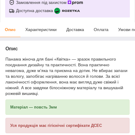
Замовлення під захистом
Доступна доставка
Опис
Характеристики
Доставка
Оплата
Умови п
Опис
Панама жіноча для бані «Квітка» — зразок правильного
поєднання дизайну та практичності. Вона практично
невагома, дуже м'яка та приємна на дотик. Не вбирає запахи
та вологу, запобігає нагріванню волосся й голови. За всієї
лаконічності оформлення, вона має вигляд дуже свіжий і
ніжний. А все завдяки білосніжному матеріалу та вишуканій
рожевій вишивці.
Матеріал —
повсть
3мм
Уся продукція має гігієнічні сертифікати ДСЕС