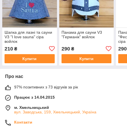
Шапка для лазні та сауни
Панама для сауни V3
Пана
V3 "I love sauna" сіра
"Германік" войлок
"Фес
войлок
сіра
210
290
290
₴
₴
Купити
Купити
Про нас
97% позитивних з 73 відгуків за рік
Працює з 14.04.2015
м. Хмельницький
вул. Заводська, 159, Хмельницький, Україна
Контакти