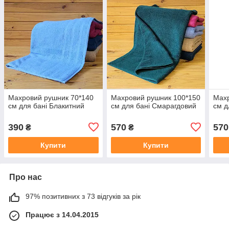
Махровий рушник 70*140
Махровий рушник 100*150
Махр
см для бані Блакитний
см для бані Смарагдовий
см д
390
570
570
₴
₴
Купити
Купити
Про нас
97% позитивних з 73 відгуків за рік
Працює з 14.04.2015