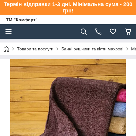
Термін відправки 1-3 дні. Мінімальна сума - 200
грн!
ТМ "Комфорт"
Товари та послуги
Банні рушники та кілти махрові
Ма