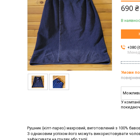
690 ₴
В наявнос
+380 (
Мене
повернен
У компані
покидаюч
Рушник (кілт-парео) махровий, виготовлений з 100% бавовн
З однаковим успіхом його можуть використовувати чоловік
зафіксувати на грудях або талії.