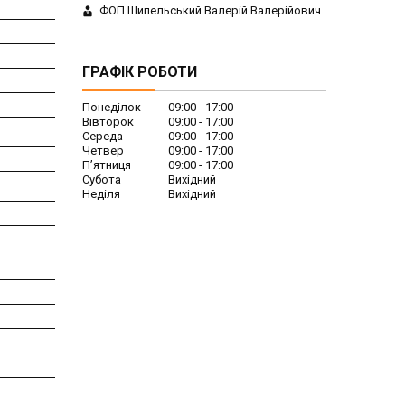
ФОП Шипельський Валерій Валерійович
ГРАФІК РОБОТИ
Понеділок
09:00
17:00
Вівторок
09:00
17:00
Середа
09:00
17:00
Четвер
09:00
17:00
Пʼятниця
09:00
17:00
Субота
Вихідний
Неділя
Вихідний