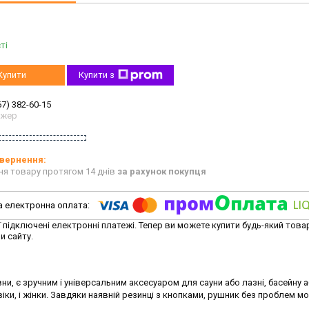
ті
Купити
Купити з
67) 382-60-15
джер
ня товару протягом 14 днів
за рахунок покупця
ї підключені електронні платежі. Тепер ви можете купити будь-який това
и сайту.
и, є зручним і універсальним аксесуаром для сауни або лазні, басейну 
и, і жінки. Завдяки наявній резинці з кнопками, рушник без проблем м