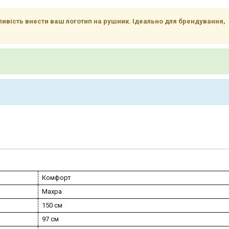
ивість внести ваш логотип на рушник. Ідеально для брендування,
Комфорт
Махра
150 см
97 см