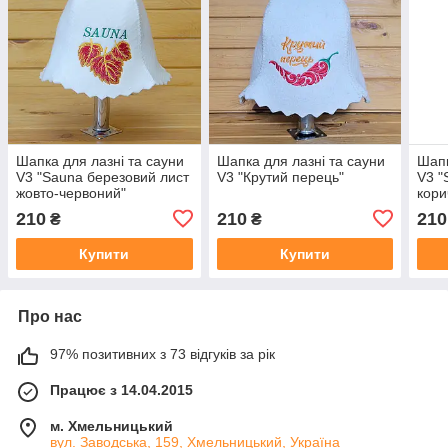
Шапка для лазні та сауни
Шапка для лазні та сауни
Шапк
V3 "Sauna березовий лист
V3 "Крутий перець"
V3 "
жовто-червоний"
кори
210
210
210
₴
₴
Купити
Купити
Про нас
97% позитивних з 73 відгуків за рік
Працює з 14.04.2015
м. Хмельницький
вул. Заводська, 159, Хмельницький, Україна