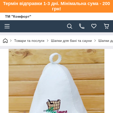
Термін відправки 1-3 дні. Мінімальна сума - 200
грн!
ТМ "Комфорт"
Товари та послуги
Шапки для бані та сауни
Шапки дл