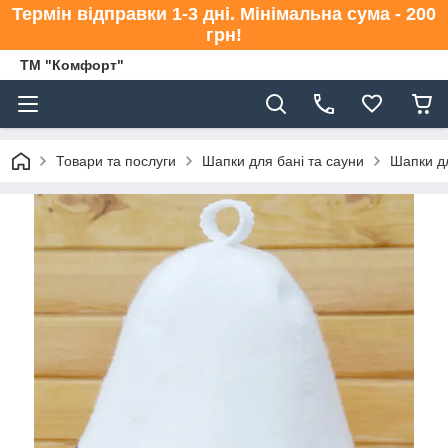
Термін відправки 1-3 дні. Мінімальна сума - 200
грн!
ТМ "Комфорт"
Товари та послуги
Шапки для бані та сауни
Шапки дл