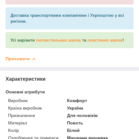
Доставка транспортними компаніями і Укрпоштою у всі
регіони.
Усі варіанти
геотекстильних шапок
та
повстяних шапок
!
Приховати
Характеристики
Основні атрибути
Виробник
Комфорт
Країна виробник
Україна
Призначення
Для чоловіків
Матеріал
Повсть
Колір
Білий
Оздоблення та прикраси
Машинна вишивка