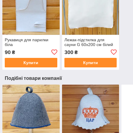
Рукавиця для парилки
Лежак-підстилка для
біла
сауни G 60х200 см білий
90
300
₴
₴
Купити
Купити
Подібні товари компанії