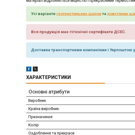
матеріал відрізняється міцністю і прекрасними термості
Усі варіанти
геотекстильних шапок
та
повстяних ша
Вся продукція має гігієнічні сертифікати ДСЕС.
Доставка транспортними компаніями і Укрпоштою у 
ХАРАКТЕРИСТИКИ
Основні атрибути
Виробник
Країна виробник
Призначення
Колір
Оздоблення та прикраси