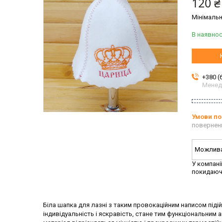
120 ₴
Мінімальн
В наявнос
+380 (
Мене
повернен
У компані
покидаюч
Біла шапка для лазні з таким провокаційним написом підійд
індивідуальність і яскравість, стане тим функціональним 