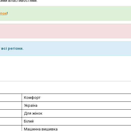
йкими властивостями.
пок
!
всі регіони.
Комфорт
Україна
Для жінок
Білий
Машинна вишивка