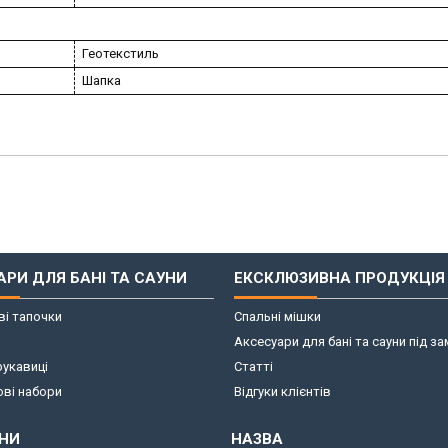
Геотекстиль
Шапка
АРИ ДЛЯ БАНІ ТА САУНИ
ЕКСКЛЮЗИВНА ПРОДУКЦІЯ
і тапочки
Спальні мішки
Аксесуари для бані та сауни під з
рукавиці
Статті
ві набори
Відгуки клієнтів