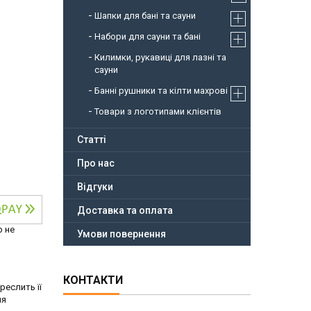
Шапки для бані та сауни
Набори для сауни та бані
Килимки, рукавиці для лазні та
сауни
Банні рушники та кілти махрові
Товари з логотипами клієнтів
Статті
Про нас
Відгуки
Доставка та оплата
р не
Умови повернення
КОНТАКТИ
реслить її
ня