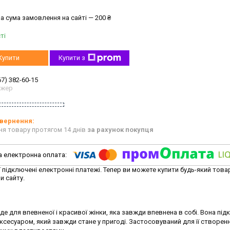
а сума замовлення на сайті — 200 ₴
ті
Купити
Купити з
67) 382-60-15
джер
ня товару протягом 14 днів
за рахунок покупця
ї підключені електронні платежі. Тепер ви можете купити будь-який това
и сайту.
е для впевненої і красивої жінки, яка завжди впевнена в собі. Вона підк
аксесуаром, який завжди стане у пригоді. Застосовуваний для її створен