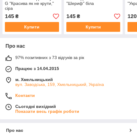
G "Красива як не крути,"
"Шериф" біла
"Укр
сіра
145
145
120
₴
₴
Купити
Купити
Про нас
97% позитивних з 73 відгуків за рік
Працює з 14.04.2015
м. Хмельницький
вул. Заводська, 159, Хмельницький, Україна
Контакти
Сьогодні вихідний
Показати весь графік роботи
Про нас