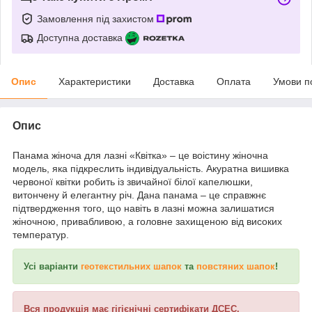
Замовлення під захистом
Доступна доставка
Опис
Характеристики
Доставка
Оплата
Умови п
Опис
Панама жіноча для лазні «Квітка» – це воістину жіночна
модель, яка підкреслить індивідуальність. Акуратна вишивка
червоної квітки робить із звичайної білої капелюшки,
витончену й елегантну річ. Дана панама – це справжнє
підтвердження того, що навіть в лазні можна залишатися
жіночною, привабливою, а головне захищеною від високих
температур.
Усі варіанти
геотекстильних шапок
та
повстяних шапок
!
Вся продукція має гігієнічні сертифікати ДСЕС.