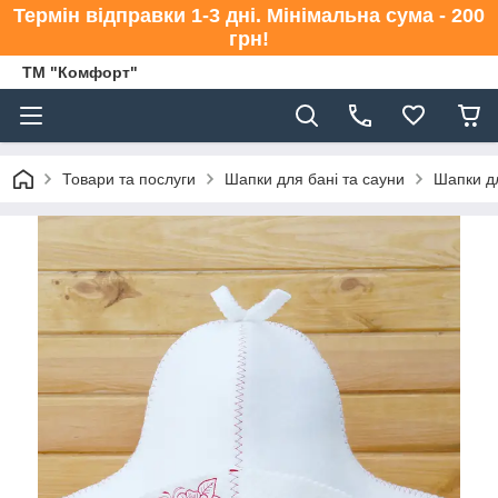
Термін відправки 1-3 дні. Мінімальна сума - 200
грн!
ТМ "Комфорт"
Товари та послуги
Шапки для бані та сауни
Шапки дл