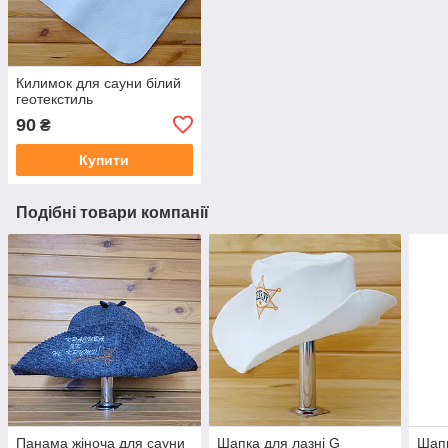
Килимок для сауни білий
геотекстиль
90
₴
Купити
Подібні товари компанії
Панама жіноча для сауни
Шапка для лазні G
Шапк